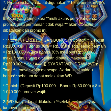
7. Promo ini hanya dapat digunakan **1 kali per akun\, IP\,
dan perangkat.**
8. Akun yang terindikasi **multi akun\, penyalahgunaan
promo\, atau permainan tidak wajar** akan otomatis
dibatalkan dari promo ini.
* * * ### 💰 PERHITUNGAN BONUS: **Contoh:** Deposit
Rp100.000 → Bonus 30% = Rp30.000 Total saldo bermain
= Rp130.000 \> Jika bonus 30% melebihi Rp300.000\,
maka **bonus yang diberikan dibatasi maksimal
Rp300.000.** * * * ### 🧾 SYARAT WITHDRAW (WD): 1.
Total **turnover wajib mencapai 8x dari total saldo +
bonus** sebelum dapat melakukan WD.
* Contoh: (Deposit Rp100.000 + Bonus Rp30.000) × 8 =
1.040.000 turnover wajib.
2. WD hanya dapat dilakukan **setelah seluruh syarat
turnover terpenuhi.**