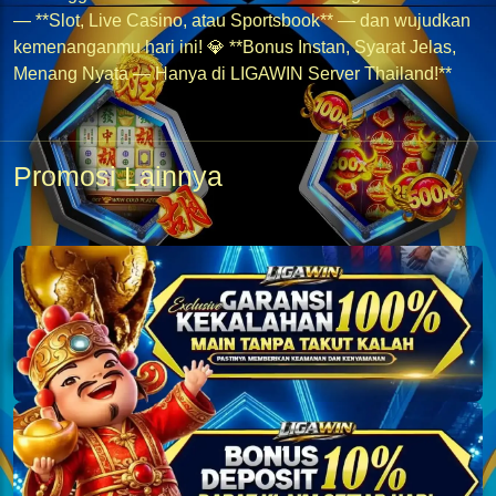
— **Slot, Live Casino, atau Sportsbook** — dan wujudkan
kemenanganmu hari ini! 💎 **Bonus Instan, Syarat Jelas,
Menang Nyata — Hanya di LIGAWIN Server Thailand!**
Promosi Lainnya