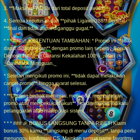
3. **Maksimal WD 8x dari total deposit awal.**
4. Semua keputusan dari **pihak Ligawin288** bersifat
**final dan tidak dapat diganggu gugat.**
* * * ### ⚠️ KETENTUAN TAMBAHAN: * Promo ini **tidak
dapat digabungkan** dengan promo lain seperti _Bonus
Deposit 100%_, _Garansi Kekalahan 100%_, atau
_Cashback Mingguan._
* Setelah mengikuti promo ini, **tidak dapat melakukan
cancel promo** hingga syarat selesai.
* **Ligawin berhak meninjau, menunda, membatalkan
promo atau membekukan akun** jika ditemukan indikasi
pelanggaran atau manipulasi sistem.
* * * ### 🎉 BONUS LANGSUNG TANPA RIBET! Klaim
bonus 30% kamu **langsung di menu deposit**, tanpa perlu
menunggu konfirmasi CS. Mainkan semua game favoritmu