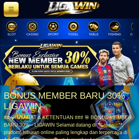
SLOT
CASINO
SPORT
TOGEL
TABLE
FISHING
COCK
BONUS MEMBER BARU 30%
LIGAWIN
## 💎 SYARAT & KETENTUAN ### 🎯 BONUS MEMBER
BARU 30% – LIGAWIN Selamat datang di **
Ligawin
**,
platform hiburan online paling lengkap dan terpercaya di