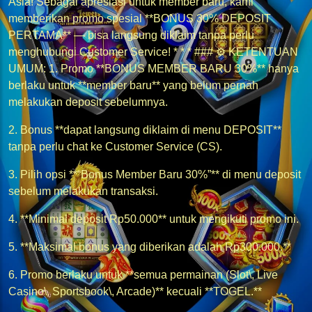
Asia! Sebagai apresiasi untuk member baru, kami
memberikan promo spesial **BONUS 30% DEPOSIT
PERTAMA** — bisa langsung diklaim tanpa perlu
menghubungi Customer Service! * * * ### ⚙️ KETENTUAN
UMUM: 1. Promo **BONUS MEMBER BARU 30%** hanya
berlaku untuk **member baru** yang belum pernah
melakukan deposit sebelumnya.
2. Bonus **dapat langsung diklaim di menu DEPOSIT**
tanpa perlu chat ke Customer Service (CS).
3. Pilih opsi **“Bonus Member Baru 30%”** di menu deposit
sebelum melakukan transaksi.
4. **Minimal deposit Rp50.000** untuk mengikuti promo ini.
5. **Maksimal bonus yang diberikan adalah Rp300.000.**
6. Promo berlaku untuk **semua permainan (Slot\, Live
Casino\, Sportsbook\, Arcade)** kecuali **TOGEL.**