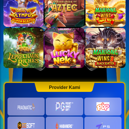
Provider Kami