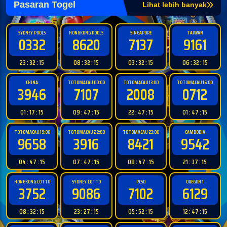
Pasaran Togel
Lihat lebih banyak
SYDNEY POOLS
HONGKONG POOLS
SINGAPORE
TAIWAN
0332
8620
7137
9161
23 : 32 : 14
08 : 32 : 14
03 : 32 : 14
06 : 32 : 14
CHINA
TOTOMACAU 00:00
TOTOMACAU 13:00
TOTOMACAU 16:00
3946
7107
2008
0712
01 : 17 : 14
09 : 47 : 14
22 : 47 : 14
01 : 47 : 14
TOTOMACAU 19:00
TOTOMACAU 22:00
TOTOMACAU 23:00
CAMBODIA
9658
3916
8421
9542
04 : 47 : 14
07 : 47 : 14
08 : 47 : 14
21 : 37 : 14
HONGKONG LOTTO
SYDNEY LOTTO
PCSO
OREGON 1
3752
9086
7102
6129
08 : 32 : 14
23 : 27 : 14
05 : 52 : 14
12 : 47 : 14