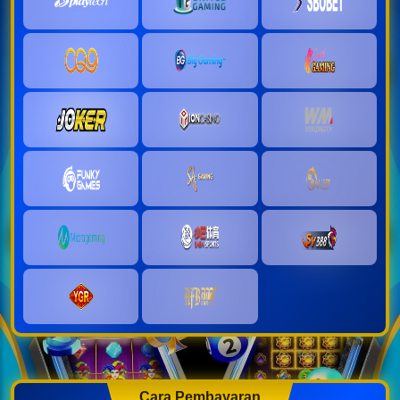
Cara Pembayaran