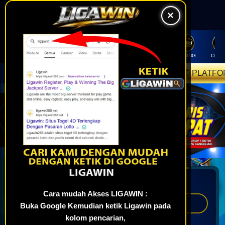
×
CASINO
SPORT
TOGEL
TABLE
FISHING
COCK F.
ARC
SELAMAT DATANG DI LIGAWIN 💎 | 🌏 PLATFORM SLOT G
Username
Cara mudah Akses LIGAWIN :
Buka Google Kemudian ketik Ligawin pada
kolom pencarian,