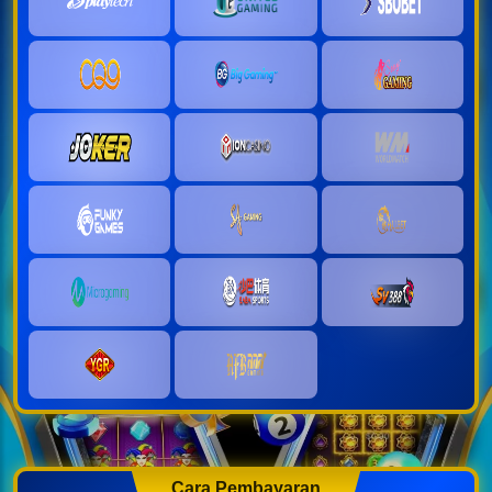
Cara Pembayaran