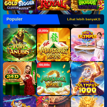
Populer
Lihat lebih banyak