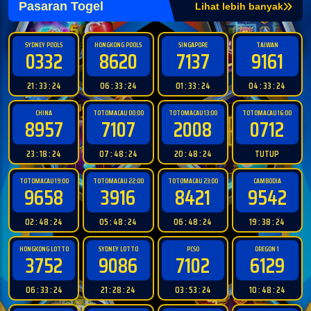
Pasaran Togel
Lihat lebih banyak
SYDNEY POOLS
HONGKONG POOLS
SINGAPORE
TAIWAN
0332
8620
7137
9161
21 : 33 : 22
06 : 33 : 22
01 : 33 : 22
04 : 33 : 22
CHINA
TOTOMACAU 00:00
TOTOMACAU 13:00
TOTOMACAU 16:00
8957
7107
2008
0712
23 : 18 : 22
07 : 48 : 22
20 : 48 : 22
TUTUP
TOTOMACAU 19:00
TOTOMACAU 22:00
TOTOMACAU 23:00
CAMBODIA
9658
3916
8421
9542
02 : 48 : 22
05 : 48 : 22
06 : 48 : 22
19 : 38 : 22
HONGKONG LOTTO
SYDNEY LOTTO
PCSO
OREGON 1
3752
9086
7102
6129
06 : 33 : 22
21 : 28 : 22
03 : 53 : 22
10 : 48 : 22