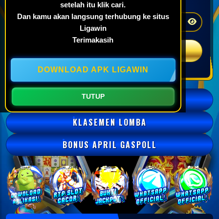
Password
setelah itu klik cari.
Dan kamu akan langsung terhubung ke situs
Ligawin
Terimakasih
LOGIN
DAFTAR
DOWNLOAD APK LIGAWIN
TUTUP
DOWNLOAD APK
KLASEMEN LOMBA
BONUS APRIL GASPOLL