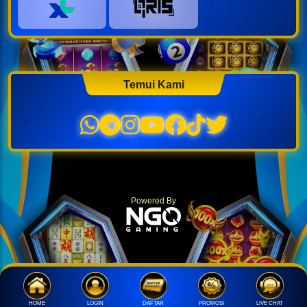
Temui Kami
Powered By
HOME
LOGIN
DAFTAR
PROMOSI
LIVE CHAT