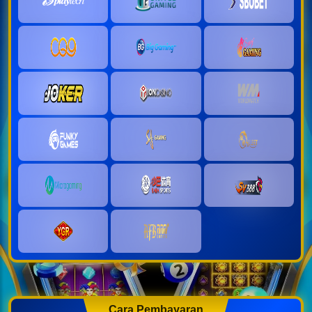
Cara Pembayaran