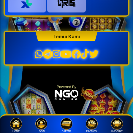
Temui Kami
Powered By
HOME
LOGIN
DAFTAR
PROMOSI
LIVE CHAT