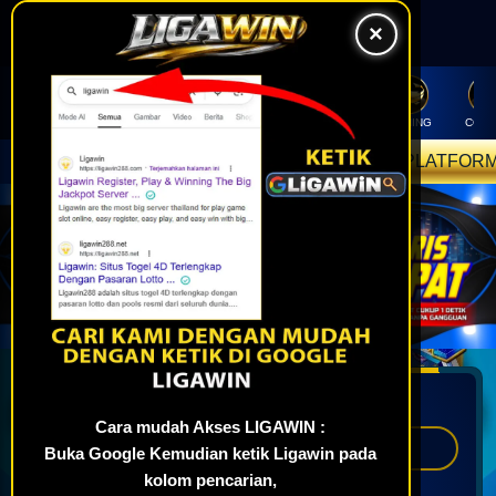
×
SLOT
CASINO
SPORT
TOGEL
TABLE
FISHING
COCK
ELAMAT DATANG DI LIGAWIN 💎 | 🌏 PLATFORM SLOT GA
Username
Cara mudah Akses LIGAWIN :
Buka Google Kemudian ketik Ligawin pada
kolom pencarian,