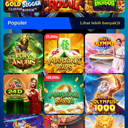
Populer
Lihat lebih banyak