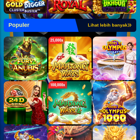
Populer
Lihat lebih banyak