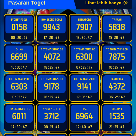
Pasaran Togel
Lihat lebih banyak
SYDNEY POOLS
HONGKONG POOLS
SINGAPORE
TAIWAN
0158
9943
7907
5838
08 : 20 : 46
17 : 20 : 46
12 : 20 : 46
15 : 20 : 46
CHINA
TOTOMACAU 00:00
TOTOMACAU 13:00
TOTOMACAU 16:00
6699
4072
6300
7875
10 : 05 : 46
18 : 35 : 46
07 : 35 : 46
10 : 35 : 46
TOTOMACAU 19:00
TOTOMACAU 22:00
TOTOMACAU 23:00
CAMBODIA
6303
9178
9141
4372
13 : 35 : 46
16 : 35 : 46
17 : 35 : 46
06 : 25 : 46
HONGKONG LOTTO
SYDNEY LOTTO
PCSO
OREGON 1
6011
3712
6964
1535
17 : 20 : 46
08 : 15 : 46
14 : 40 : 46
21 : 35 : 46